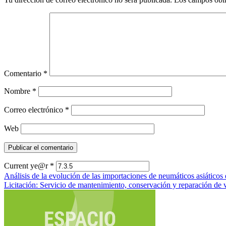
Comentario
*
Nombre
*
Correo electrónico
*
Web
Current ye@r
*
Mensajes
Análisis de la evolución de las importaciones de neumáticos asiático
Licitación: Servicio de mantenimiento, conservación y reparación de
de
navegación