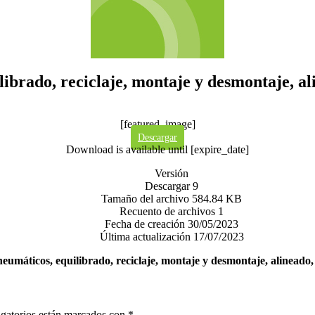
ilibrado, reciclaje, montaje y desmontaje, a
[featured_image]
Descargar
Download is available until [expire_date]
Versión
Descargar
9
Tamaño del archivo
584.84 KB
Recuento de archivos
1
Fecha de creación
30/05/2023
Última actualización
17/07/2023
 neumáticos, equilibrado, reciclaje, montaje y desmontaje, alineado
gatorios están marcados con
*