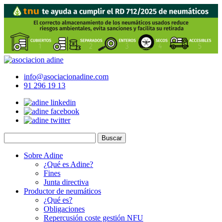
Skip
to
main
content
info@asociacionadine.com
91 296 19 13
Sobre Adine
¿Qué es Adine?
Fines
Junta directiva
Productor de neumáticos
¿Qué es?
Obligaciones
Repercusión coste gestión NFU