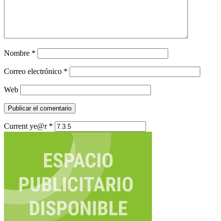
Nombre
*
Correo electrónico
*
Web
Current ye@r
*