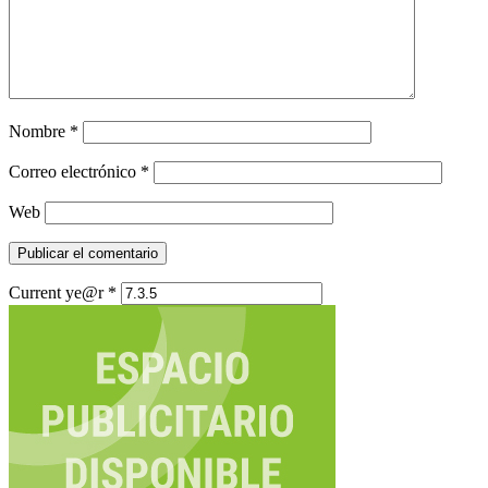
Nombre
*
Correo electrónico
*
Web
Current ye@r
*