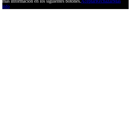
más información en los siguientes botones.
Aceptar
Rechazar
Más
info