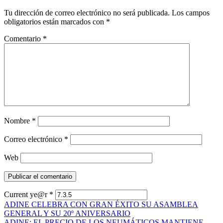
Tu dirección de correo electrónico no será publicada.
Los campos
obligatorios están marcados con
*
Comentario
*
Nombre
*
Correo electrónico
*
Web
Current ye@r
*
Mensajes
ADINE CELEBRA CON GRAN ÉXITO SU ASAMBLEA
GENERAL Y SU 20º ANIVERSARIO
de
ADINE: EL PRECIO DE LOS NEUMÁTICOS MANTIENE